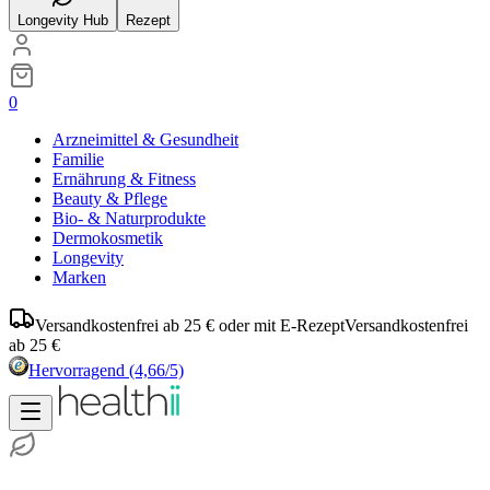
Longevity Hub
Rezept
0
Arzneimittel & Gesundheit
Familie
Ernährung & Fitness
Beauty & Pflege
Bio- & Naturprodukte
Dermokosmetik
Longevity
Marken
Versandkostenfrei ab 25 € oder mit E-Rezept
Versandkostenfrei
ab 25 €
Hervorragend
(4,66/5)