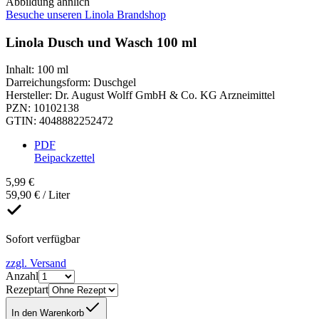
Abbildung ähnlich
Besuche unseren Linola Brandshop
Linola Dusch und Wasch 100 ml
Inhalt
:
100 ml
Darreichungsform
:
Duschgel
Hersteller
:
Dr. August Wolff GmbH & Co. KG Arzneimittel
PZN
:
10102138
GTIN
:
4048882252472
PDF
Beipackzettel
5,99 €
59,90 € / Liter
Sofort verfügbar
zzgl. Versand
Anzahl
Rezeptart
In den Warenkorb