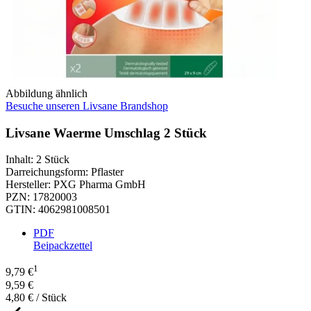
Abbildung ähnlich
Besuche unseren Livsane Brandshop
Livsane Waerme Umschlag 2 Stück
Inhalt
:
2 Stück
Darreichungsform
:
Pflaster
Hersteller
:
PXG Pharma GmbH
PZN
:
17820003
GTIN
:
4062981008501
PDF
Beipackzettel
1
9,79 €
9,59 €
4,80 € / Stück