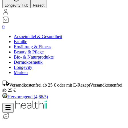
Longevity Hub
Rezept
0
Arzneimittel & Gesundheit
Familie
Ernährung & Fitness
Beauty & Pflege
Bio- & Naturprodukte
Dermokosmetik
Longevity
Marken
Versandkostenfrei ab 25 € oder mit E-Rezept
Versandkostenfrei
ab 25 €
Hervorragend
(4,66/5)