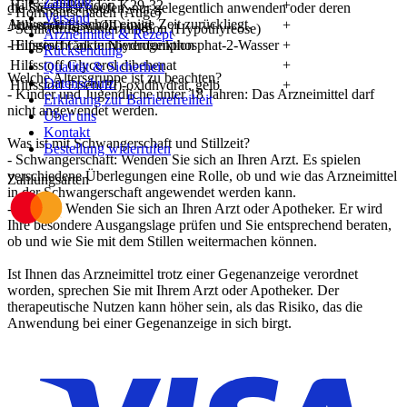
Zahlung
Hilfsstoff Povidon K29-32
+
die Sie selbst kaufen, nur gelegentlich anwenden oder deren
- Hornhautschäden (Auge)
Versand
Anwendung schon einige Zeit zurückliegt.
Hilfsstoff Eisen(III)-oxid
+
- Schilddrüsenunterfunktion (Hypothyreose)
Arzneimittel & Rezept
Hilfsstoff Calciumhydrogenphosphat-2-Wasser
+
- Eingeschränkte Nierenfunktion
Rücksendung
Hilfsstoff Glycerol dibehenat
+
Qualität & Sicherheit
Welche Altersgruppe ist zu beachten?
Datenschutz
Hilfsstoff Eisen(III)-oxidhydrat, gelb
+
- Kinder und Jugendliche unter 18 Jahren: Das Arzneimittel darf
Erklärung zur Barrierefreiheit
nicht angewendet werden.
Über uns
Kontakt
Was ist mit Schwangerschaft und Stillzeit?
Bestellung widerrufen
- Schwangerschaft: Wenden Sie sich an Ihren Arzt. Es spielen
verschiedene Überlegungen eine Rolle, ob und wie das Arzneimittel
Zahlungsarten
in der Schwangerschaft angewendet werden kann.
- Stillzeit: Wenden Sie sich an Ihren Arzt oder Apotheker. Er wird
Ihre besondere Ausgangslage prüfen und Sie entsprechend beraten,
ob und wie Sie mit dem Stillen weitermachen können.
Ist Ihnen das Arzneimittel trotz einer Gegenanzeige verordnet
worden, sprechen Sie mit Ihrem Arzt oder Apotheker. Der
therapeutische Nutzen kann höher sein, als das Risiko, das die
Anwendung bei einer Gegenanzeige in sich birgt.