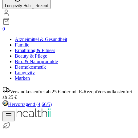
Longevity Hub
Rezept
0
Arzneimittel & Gesundheit
Familie
Ernährung & Fitness
Beauty & Pflege
Bio- & Naturprodukte
Dermokosmetik
Longevity
Marken
Versandkostenfrei ab 25 € oder mit E-Rezept
Versandkostenfrei
ab 25 €
Hervorragend
(4,66/5)