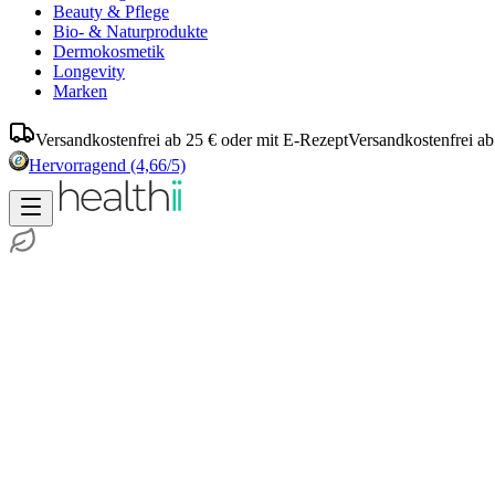
Beauty & Pflege
Bio- & Naturprodukte
Dermokosmetik
Longevity
Marken
Versandkostenfrei ab 25 € oder mit E-Rezept
Versandkostenfrei ab
Hervorragend
(4,66/5)