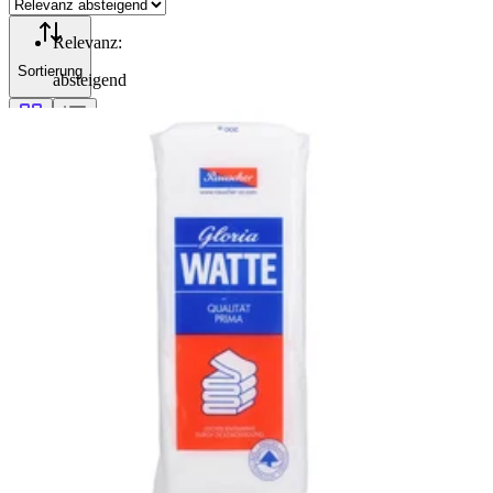
Relevanz
:
Sortierung
absteigend
Filterung