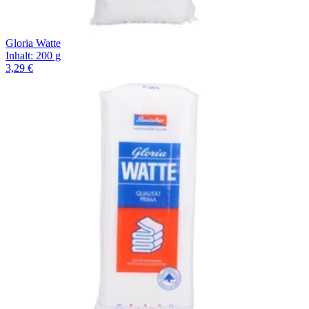
Gloria Watte
Inhalt
:
200 g
3,29 €