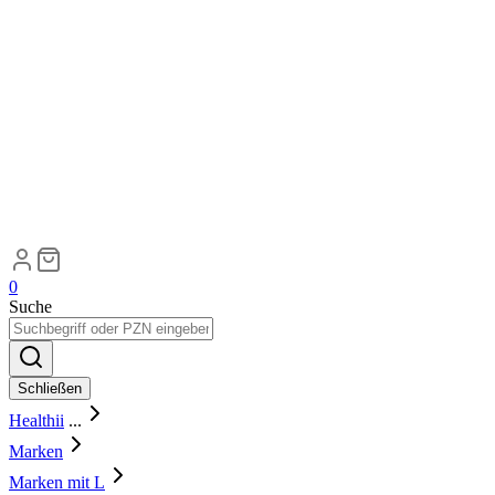
0
Suche
Schließen
Healthii
...
Marken
Marken mit L