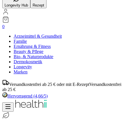
Longevity Hub
Rezept
0
Arzneimittel & Gesundheit
Familie
Ernährung & Fitness
Beauty & Pflege
Bio- & Naturprodukte
Dermokosmetik
Longevity
Marken
Versandkostenfrei ab 25 € oder mit E-Rezept
Versandkostenfrei
ab 25 €
Hervorragend
(4,66/5)