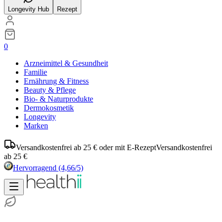
Longevity Hub
Rezept
0
Arzneimittel & Gesundheit
Familie
Ernährung & Fitness
Beauty & Pflege
Bio- & Naturprodukte
Dermokosmetik
Longevity
Marken
Versandkostenfrei ab 25 € oder mit E-Rezept
Versandkostenfrei
ab 25 €
Hervorragend
(4,66/5)