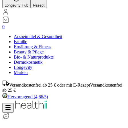
Longevity Hub
Rezept
0
Arzneimittel & Gesundheit
Familie
Ernährung & Fitness
Beauty & Pflege
Bio- & Naturprodukte
Dermokosmetik
Longevity
Marken
Versandkostenfrei ab 25 € oder mit E-Rezept
Versandkostenfrei
ab 25 €
Hervorragend
(4,66/5)