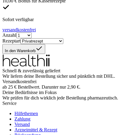
10,00 € Bonus für Kassenrezepte
Sofort verfügbar
versandkostenfrei
Anzahl
Rezeptart
In den Warenkorb
Schnell & zuverlässig geliefert
Wir liefern deine Bestellung sicher und
pünktlich
mit
DHL
.
Versandkostenfrei
ab
25
€
Bestellwert. Darunter nur
2,90
€
.
Deine Bedürfnisse im Fokus
Wir prüfen für dich wirklich
jede
Bestellung pharmazeutisch.
Service
Hilfethemen
Zahlung
Versand
Arzneimittel & Rezept