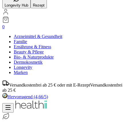
Longevity Hub
Rezept
0
Arzneimittel & Gesundheit
Familie
Ernährung & Fitness
Beauty & Pflege
Bio- & Naturprodukte
Dermokosmetik
Longevity
Marken
Versandkostenfrei ab 25 € oder mit E-Rezept
Versandkostenfrei
ab 25 €
Hervorragend
(4,66/5)