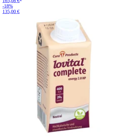
165,08 €
-18%
135,00 €