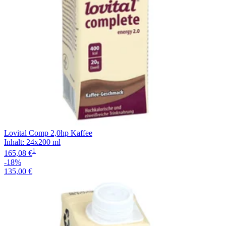
Lovital Comp 2,0hp Kaffee
Inhalt
:
24x200 ml
1
165,08 €
-18%
135,00 €