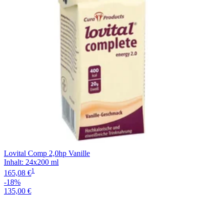
Lovital Comp 2,0hp Vanille
Inhalt
:
24x200 ml
1
165,08 €
-18%
135,00 €