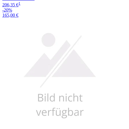
1
206,35 €
-20%
165,00 €