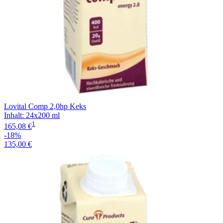
Lovital Comp 2,0hp Keks
Inhalt
:
24x200 ml
1
165,08 €
-18%
135,00 €