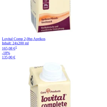
Lovital Comp 2,0hp Aprikos
Inhalt
:
24x200 ml
1
165,08 €
-18%
135,00 €