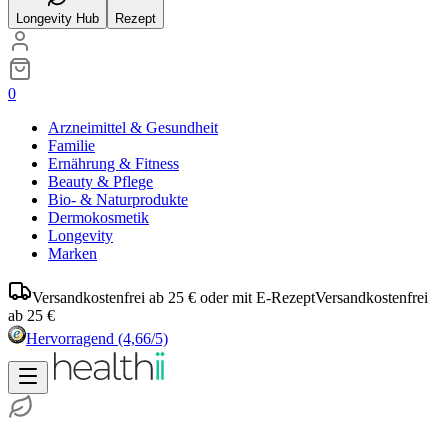
Longevity Hub
Rezept
0
Arzneimittel & Gesundheit
Familie
Ernährung & Fitness
Beauty & Pflege
Bio- & Naturprodukte
Dermokosmetik
Longevity
Marken
Versandkostenfrei ab 25 € oder mit E-Rezept
Versandkostenfrei
ab 25 €
Hervorragend
(4,66/5)