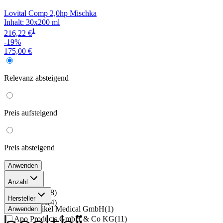
Lovital Comp 2,0hp Mischka
Inhalt
:
30x200 ml
1
216,22 €
-19%
175,00 €
Relevanz
absteigend
Preis
aufsteigend
Preis
absteigend
Anwenden
Anzahl
24x200 ml
(
8
)
Hersteller
30x200 ml
(
4
)
1001 Artikel Medical GmbH
(
1
)
Anwenden
Apo Products GmbH & Co KG
(
11
)