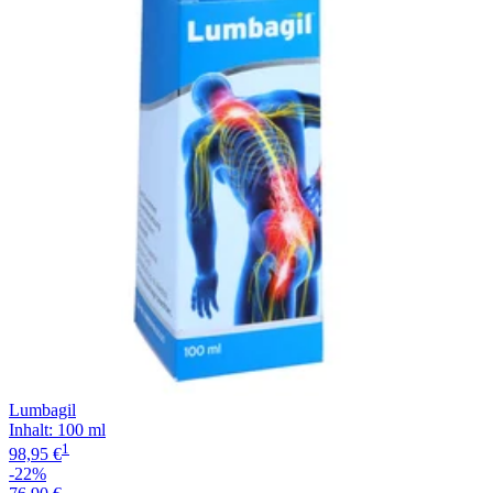
Filterung
Lumbagil
Inhalt
:
100 ml
1
98,95 €
-22%