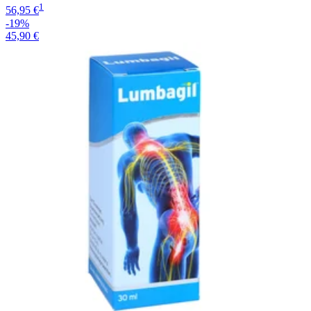
1
56,95 €
-19%
45,90 €