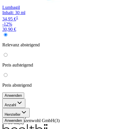
Lumbagil
Inhalt
:
30 ml
1
34,95 €
-12%
30,90 €
Relevanz
absteigend
Preis
aufsteigend
Preis
absteigend
Anwenden
Anzahl
50 ml
(
1
)
Hersteller
100 ml
(
1
)
Heilpflanzenwohl GmbH
(
3
)
Anwenden
30 ml
(
1
)