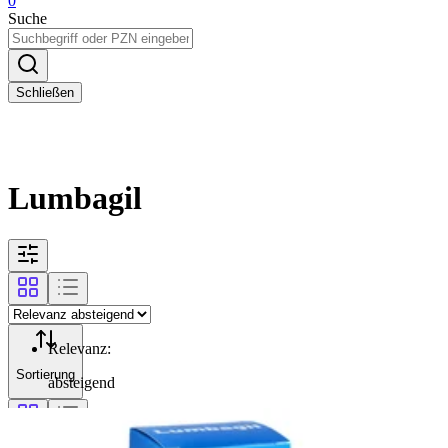
0
Suche
Schließen
Lumbagil
Relevanz
:
Sortierung
absteigend