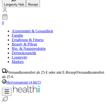
Longevity Hub
Rezept
0
Arzneimittel & Gesundheit
Familie
Ernährung & Fitness
Beauty & Pflege
Bio- & Naturprodukte
Dermokosmetik
Longevity
Marken
Versandkostenfrei ab 25 € oder mit E-Rezept
Versandkostenfrei
ab 25 €
Hervorragend
(4,66/5)