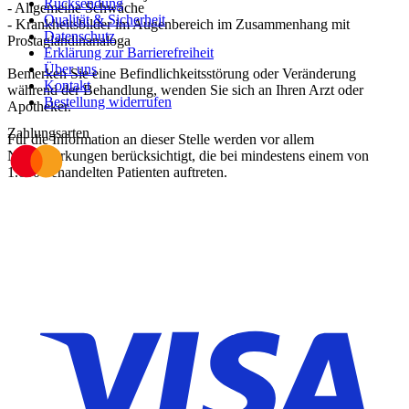
Rücksendung
- Allgemeine Schwäche
Qualität & Sicherheit
- Krankheitsbilder im Augenbereich im Zusammenhang mit
Datenschutz
Prostaglandinanaloga
Erklärung zur Barrierefreiheit
Über uns
Bemerken Sie eine Befindlichkeitsstörung oder Veränderung
Kontakt
während der Behandlung, wenden Sie sich an Ihren Arzt oder
Bestellung widerrufen
Apotheker.
Zahlungsarten
Für die Information an dieser Stelle werden vor allem
Nebenwirkungen berücksichtigt, die bei mindestens einem von
1.000 behandelten Patienten auftreten.