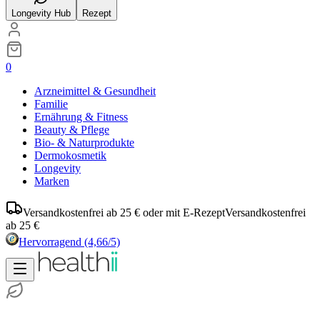
Longevity Hub
Rezept
0
Arzneimittel & Gesundheit
Familie
Ernährung & Fitness
Beauty & Pflege
Bio- & Naturprodukte
Dermokosmetik
Longevity
Marken
Versandkostenfrei ab 25 € oder mit E-Rezept
Versandkostenfrei
ab 25 €
Hervorragend
(4,66/5)