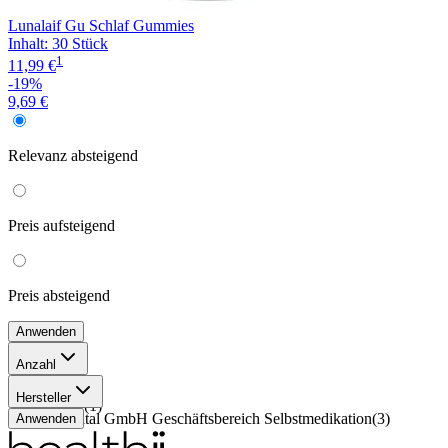
Lunalaif Gu Schlaf Gummies
Inhalt
:
30 Stück
1
11,99 €
-19%
9,69 €
Relevanz
absteigend
Preis
aufsteigend
Preis
absteigend
Anwenden
Anzahl
30 Stück
(
2
)
Hersteller
15 Stück
(
1
)
Bayer Vital GmbH Geschäftsbereich Selbstmedikation
(
3
)
Anwenden