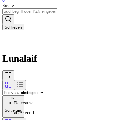
0
Suche
Schließen
Lunalaif
Relevanz
:
Sortierung
absteigend