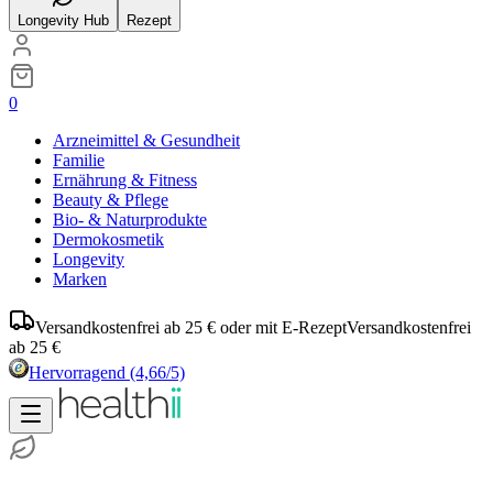
Longevity Hub
Rezept
0
Arzneimittel & Gesundheit
Familie
Ernährung & Fitness
Beauty & Pflege
Bio- & Naturprodukte
Dermokosmetik
Longevity
Marken
Versandkostenfrei ab 25 € oder mit E-Rezept
Versandkostenfrei
ab 25 €
Hervorragend
(4,66/5)