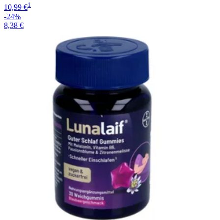
1
10,99 €
-24%
8,38 €