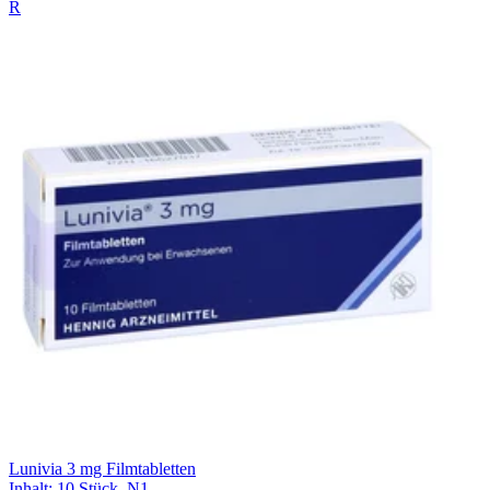
R
Lunivia 3 mg Filmtabletten
Inhalt
:
10 Stück
,
N1