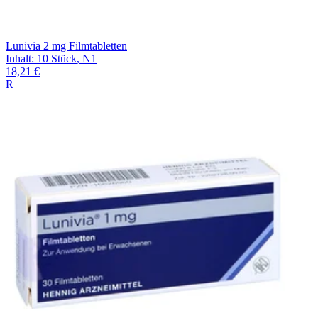
Lunivia 2 mg Filmtabletten
Inhalt
:
10 Stück
,
N1
18,21 €
R