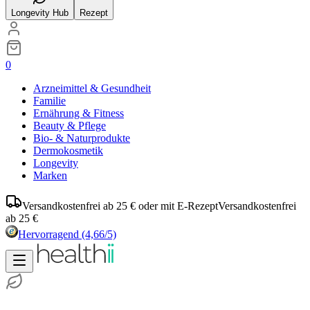
Longevity Hub
Rezept
0
Arzneimittel & Gesundheit
Familie
Ernährung & Fitness
Beauty & Pflege
Bio- & Naturprodukte
Dermokosmetik
Longevity
Marken
Versandkostenfrei ab 25 € oder mit E-Rezept
Versandkostenfrei
ab 25 €
Hervorragend
(4,66/5)