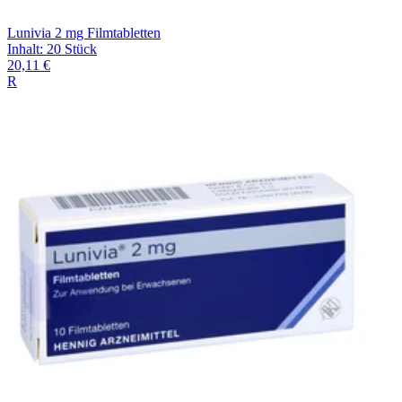
Lunivia 2 mg Filmtabletten
Inhalt
:
20 Stück
20,11 €
R