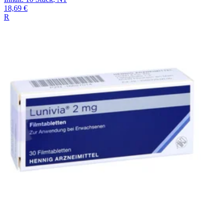
18,69 €
R