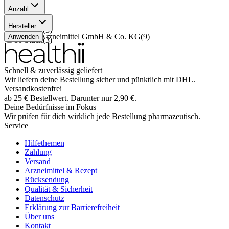
Anzahl
20 Stück
(
3
)
Hersteller
10 Stück
(
3
)
Hennig Arzneimittel GmbH & Co. KG
(
9
)
Anwenden
30 Stück
(
3
)
Schnell & zuverlässig geliefert
Wir liefern deine Bestellung sicher und
pünktlich
mit
DHL
.
Versandkostenfrei
ab
25
€
Bestellwert. Darunter nur
2,90
€
.
Deine Bedürfnisse im Fokus
Wir prüfen für dich wirklich
jede
Bestellung pharmazeutisch.
Service
Hilfethemen
Zahlung
Versand
Arzneimittel & Rezept
Rücksendung
Qualität & Sicherheit
Datenschutz
Erklärung zur Barrierefreiheit
Über uns
Kontakt