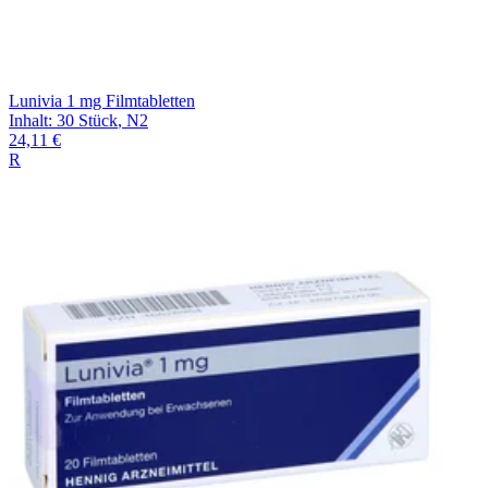
Lunivia 1 mg Filmtabletten
Inhalt
:
30 Stück
,
N2
24,11 €
R