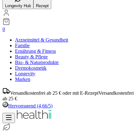
Longevity Hub
Rezept
0
Arzneimittel & Gesundheit
Familie
Ernährung & Fitness
Beauty & Pflege
Bio- & Naturprodukte
Dermokosmetik
Longevity
Marken
Versandkostenfrei ab 25 € oder mit E-Rezept
Versandkostenfrei
ab 25 €
Hervorragend
(4,66/5)