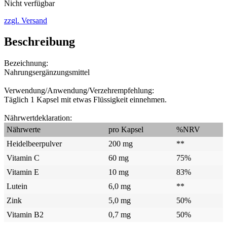
Nicht verfügbar
zzgl. Versand
Beschreibung
Bezeichnung:
Nahrungsergänzungsmittel
Verwendung/Anwendung/Verzehrempfehlung:
Täglich 1 Kapsel mit etwas Flüssigkeit einnehmen.
Nährwertdeklaration:
Nährwerte
pro Kapsel
%NRV
Heidelbeerpulver
200 mg
**
Vitamin C
60 mg
75%
Vitamin E
10 mg
83%
Lutein
6,0 mg
**
Zink
5,0 mg
50%
Vitamin B2
0,7 mg
50%