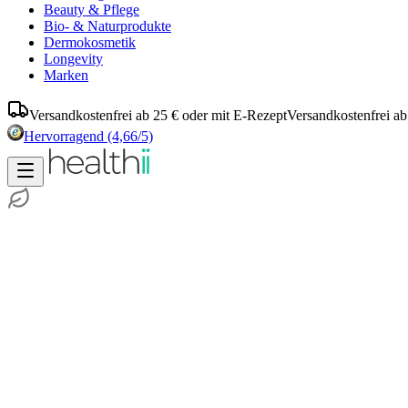
Beauty & Pflege
Bio- & Naturprodukte
Dermokosmetik
Longevity
Marken
Versandkostenfrei ab 25 € oder mit E-Rezept
Versandkostenfrei ab
Hervorragend
(4,66/5)