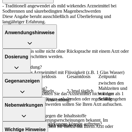
- Traditionell angewendet als mild wirkendes Arzneimittel bei
Sodbrennen und säurebedingten Magenbeschwerden
Diese Angabe beruht ausschließlich auf Überlieferung und
langjähriger Erfahrung.
Anwendungshinweise
Die Gesamtdosis sollte nicht ohne Rücksprache mit einem Arzt oder
Apotheker überschritten werden.
Dosierung
Art der Anwendung?
Nehmen Sie das Arzneimittel mit Flüssigkeit (z.B. 1 Glas Wasser)
Personenkreis
Einzeldosis
Gesamtdosis
Zeitpunkt
ein.
Gegenanzeigen
zwischen den
Mahlzeiten und
Dauer der Anwendung?
Erwachsene
3 Kapseln
2-3mal täglich
vor dem
Ohne ärztlichen Rat sollten Sie das Arzneimittel nicht länger als 1
Schlafengehen
Woche anwenden. Bei länger anhaltenden oder regelmäßig
Was spricht gegen eine Anwendung?
wiederkehrenden Beschwerden sollten Sie Ihren Arzt aufsuchen.
Nebenwirkungen
Immer:
Überdosierung?
- Überempfindlichkeit gegen die Inhaltsstoffe
Es sind keine Überdosierungserscheinungen bekannt. Im
Welche unerwünschten Wirkungen können auftreten?
Zweifelsfall wenden Sie sich an Ihren Arzt.
Unter Umständen - sprechen Sie hierzu mit Ihrem Arzt oder
Wichtige Hinweise
Apotheker: