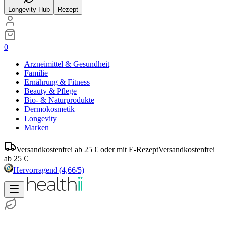
Longevity Hub
Rezept
0
Arzneimittel & Gesundheit
Familie
Ernährung & Fitness
Beauty & Pflege
Bio- & Naturprodukte
Dermokosmetik
Longevity
Marken
Versandkostenfrei ab 25 € oder mit E-Rezept
Versandkostenfrei
ab 25 €
Hervorragend
(4,66/5)