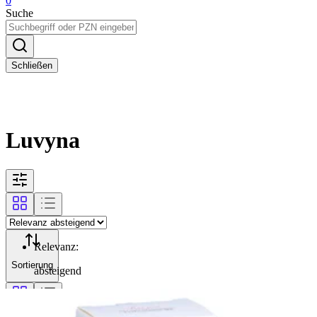
0
Suche
Schließen
Luvyna
Relevanz
:
Sortierung
absteigend