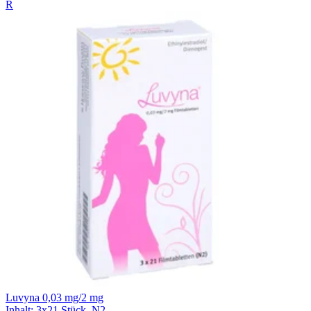
R
Luvyna 0,03 mg/2 mg
Inhalt
:
3x21 Stück
,
N2