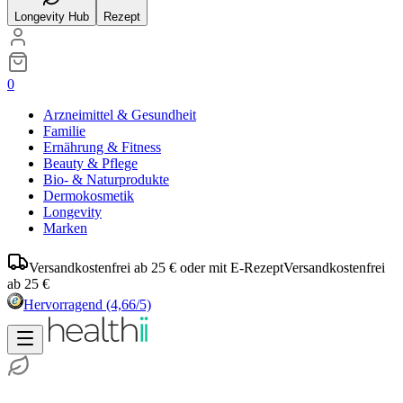
Longevity Hub
Rezept
0
Arzneimittel & Gesundheit
Familie
Ernährung & Fitness
Beauty & Pflege
Bio- & Naturprodukte
Dermokosmetik
Longevity
Marken
Versandkostenfrei ab 25 € oder mit E-Rezept
Versandkostenfrei
ab 25 €
Hervorragend
(4,66/5)