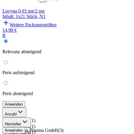
Luvyna 0,03 mg/2 mg
Inhalt
:
1x21 Stück
,
N1
Weitere Packungsgrößen
14,98 €
R
Relevanz
absteigend
Preis
aufsteigend
Preis
absteigend
Anwenden
Anzahl
3x21 Stück
(
1
)
Hersteller
6x21 Stück
(
1
)
Hormosan Pharma GmbH
(
3
)
Anwenden
1x21 Stück
(
1
)