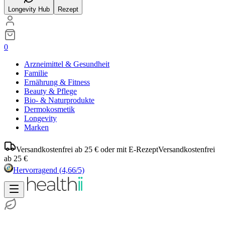
Longevity Hub
Rezept
0
Arzneimittel & Gesundheit
Familie
Ernährung & Fitness
Beauty & Pflege
Bio- & Naturprodukte
Dermokosmetik
Longevity
Marken
Versandkostenfrei ab 25 € oder mit E-Rezept
Versandkostenfrei
ab 25 €
Hervorragend
(4,66/5)