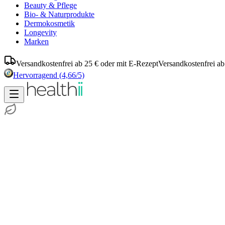
Beauty & Pflege
Bio- & Naturprodukte
Dermokosmetik
Longevity
Marken
Versandkostenfrei ab 25 € oder mit E-Rezept
Versandkostenfrei ab
Hervorragend
(4,66/5)