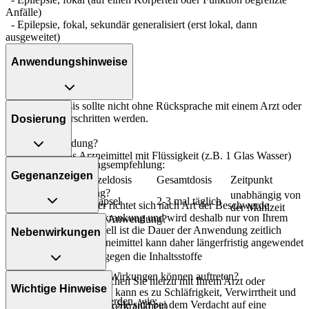
Anfälle)
- Epilepsie, fokal, sekundär generalisiert (erst lokal, dann
ausgeweitet)
Anwendungshinweise
Die Gesamtdosis sollte nicht ohne Rücksprache mit einem Arzt oder
Apotheker überschritten werden.
Dosierung
Art der Anwendung?
Nehmen Sie das Arzneimittel mit Flüssigkeit (z.B. 1 Glas Wasser)
Allgemeine Dosierungsempfehlung:
ein.
Gegenanzeigen
Personenkreis
Einzeldosis
Gesamtdosis
Zeitpunkt
Dauer der Anwendung?
unabhängig von
Erwachsene
1 Kapsel
2-3 mal täglich
Die Anwendungsdauer richtet sich nach Art der Beschwerde
der Mahlzeit
und/oder Dauer der Erkrankung und wird deshalb nur von Ihrem
Was spricht gegen eine Anwendung?
Arzt bestimmt. Prinzipiell ist die Dauer der Anwendung zeitlich
Nebenwirkungen
nicht begrenzt, das Arzneimittel kann daher längerfristig angewendet
Immer:
werden.
- Überempfindlichkeit gegen die Inhaltsstoffe
Welche unerwünschten Wirkungen können auftreten?
Überdosierung?
Unter Umständen - sprechen Sie hierzu mit Ihrem Arzt oder
Wichtige Hinweise
Bei einer Überdosierung kann es zu Schläfrigkeit, Verwirrtheit und
Apotheker:
- Magen-Darm-Beschwerden, wie:
Unruhe kommen. Setzen Sie sich bei dem Verdacht auf eine
- Diabetes mellitus (Zuckerkrankheit)