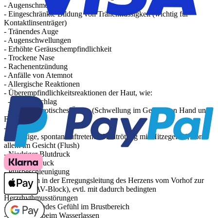
- Augenschmerzen
- Eingeschränkte Bildung von Tränenflüssigkeit (wichtig für
Kontaktlinsenträger)
- Tränendes Auge
- Augenschwellungen
- Erhöhte Geräuschempfindlichkeit
- Trockene Nase
- Rachenentzündung
- Anfälle von Atemnot
- Allergische Reaktionen
- Überempfindlichkeitsreaktionen der Haut, wie:
- Hautausschlag
- Angioneurotisches Ödem (Schwellung im Gesicht, an Hand und
Fuß)
- Schwitzen
- Flüchtige, spontan auftretende Hautrötung mit Hitzegefühl, vor
allem im Gesicht (Flush)
- Niedriger Blutdruck
- Bluthochdruck
- Pulsbeschleunigung
- Störungen in der Erregungsleitung des Herzens vom Vorhof zur
Kammer (AV-Block), evtl. mit dadurch bedingten
Herzrhythmusstörungen
- Beklemmendes Gefühl im Brustbereich
- Störungen beim Wasserlassen