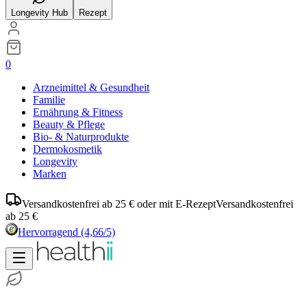
Longevity Hub
Rezept
0
Arzneimittel & Gesundheit
Familie
Ernährung & Fitness
Beauty & Pflege
Bio- & Naturprodukte
Dermokosmetik
Longevity
Marken
Versandkostenfrei ab 25 € oder mit E-Rezept
Versandkostenfrei
ab 25 €
Hervorragend
(4,66/5)