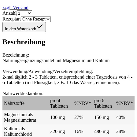
zzgl. Versand
Anzahl
Rezeptart
In den Warenkorb
Beschreibung
Bezeichnung:
Nahrungsergänzungsmittel mit Magnesium und Kalium
Verwendung/Anwendung/Verzehrempfehlung:
2-mal täglich 2 - 3 Tabletten, entsprechend einer Tagesdosis von 4 -
6 Tabletten (mit Flüssigkeit, z.B. 1 Glas Wasser, einnehmen).
Nährwertdeklaration:
pro 4
pro 6
Nährstoffe
%NRV*
%NRV*
Tabletten
Tabletten
Magnesium als
100 mg
27%
150 mg
40%
Magnesiumcitrat
Kalium als
320 mg
16%
480 mg
24%
Kaliumchlorid