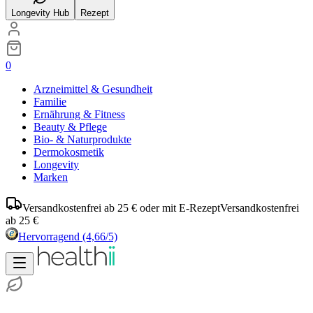
Longevity Hub
Rezept
0
Arzneimittel & Gesundheit
Familie
Ernährung & Fitness
Beauty & Pflege
Bio- & Naturprodukte
Dermokosmetik
Longevity
Marken
Versandkostenfrei ab 25 € oder mit E-Rezept
Versandkostenfrei
ab 25 €
Hervorragend
(4,66/5)