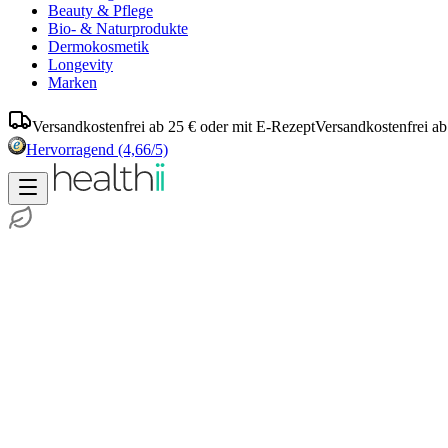
Beauty & Pflege
Bio- & Naturprodukte
Dermokosmetik
Longevity
Marken
Versandkostenfrei ab 25 € oder mit E-Rezept
Versandkostenfrei ab
Hervorragend
(4,66/5)