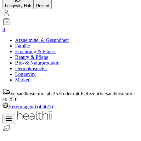
Longevity Hub
Rezept
0
Arzneimittel & Gesundheit
Familie
Ernährung & Fitness
Beauty & Pflege
Bio- & Naturprodukte
Dermokosmetik
Longevity
Marken
Versandkostenfrei ab 25 € oder mit E-Rezept
Versandkostenfrei
ab 25 €
Hervorragend
(4,66/5)