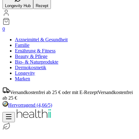
Longevity Hub
Rezept
0
Arzneimittel & Gesundheit
Familie
Ernährung & Fitness
Beauty & Pflege
Bio- & Naturprodukte
Dermokosmetik
Longevity
Marken
Versandkostenfrei ab 25 € oder mit E-Rezept
Versandkostenfrei
ab 25 €
Hervorragend
(4,66/5)