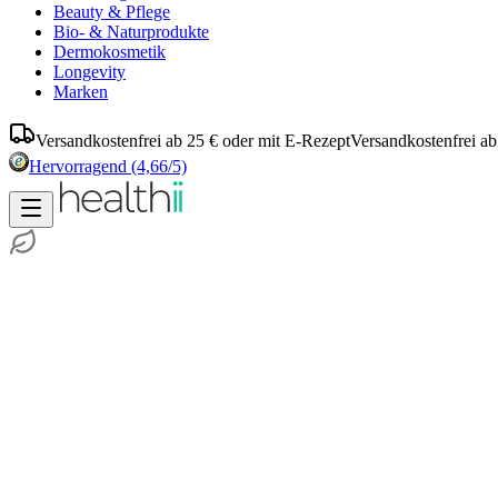
Beauty & Pflege
Bio- & Naturprodukte
Dermokosmetik
Longevity
Marken
Versandkostenfrei ab 25 € oder mit E-Rezept
Versandkostenfrei ab
Hervorragend
(4,66/5)