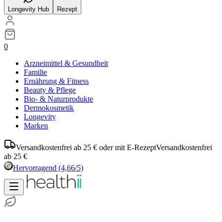
Longevity Hub
Rezept
0
Arzneimittel & Gesundheit
Familie
Ernährung & Fitness
Beauty & Pflege
Bio- & Naturprodukte
Dermokosmetik
Longevity
Marken
Versandkostenfrei ab 25 € oder mit E-Rezept
Versandkostenfrei
ab 25 €
Hervorragend
(4,66/5)