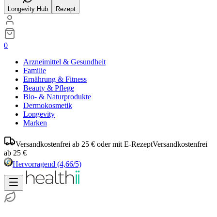
Longevity Hub
Rezept
0
Arzneimittel & Gesundheit
Familie
Ernährung & Fitness
Beauty & Pflege
Bio- & Naturprodukte
Dermokosmetik
Longevity
Marken
Versandkostenfrei ab 25 € oder mit E-Rezept
Versandkostenfrei
ab 25 €
Hervorragend
(4,66/5)