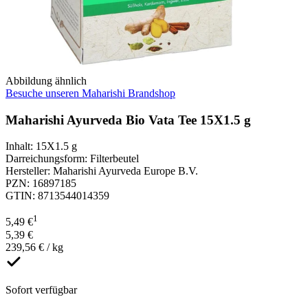
Abbildung ähnlich
Besuche unseren Maharishi Brandshop
Maharishi Ayurveda Bio Vata Tee 15X1.5 g
Inhalt
:
15X1.5 g
Darreichungsform
:
Filterbeutel
Hersteller
:
Maharishi Ayurveda Europe B.V.
PZN
:
16897185
GTIN
:
8713544014359
1
5,49 €
5,39 €
239,56 € / kg
Sofort verfügbar