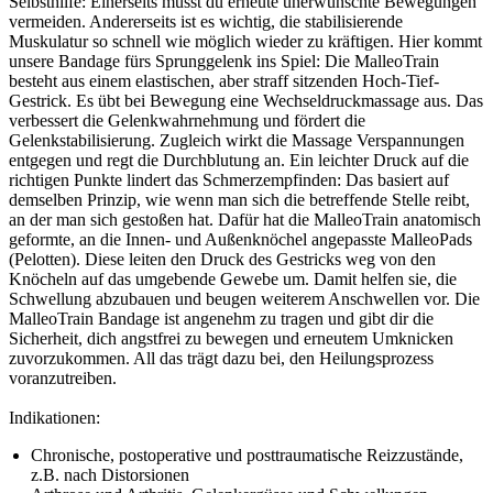
Selbsthilfe: Einerseits musst du erneute unerwünschte Bewegungen
vermeiden. Andererseits ist es wichtig, die stabilisierende
Muskulatur so schnell wie möglich wieder zu kräftigen. Hier kommt
unsere Bandage fürs Sprunggelenk ins Spiel: Die MalleoTrain
besteht aus einem elastischen, aber straff sitzenden Hoch-Tief-
Gestrick. Es übt bei Bewegung eine Wechseldruckmassage aus. Das
verbessert die Gelenkwahrnehmung und fördert die
Gelenkstabilisierung. Zugleich wirkt die Massage Verspannungen
entgegen und regt die Durchblutung an. Ein leichter Druck auf die
richtigen Punkte lindert das Schmerzempfinden: Das basiert auf
demselben Prinzip, wie wenn man sich die betreffende Stelle reibt,
an der man sich gestoßen hat. Dafür hat die MalleoTrain anatomisch
geformte, an die Innen- und Außenknöchel angepasste MalleoPads
(Pelotten). Diese leiten den Druck des Gestricks weg von den
Knöcheln auf das umgebende Gewebe um. Damit helfen sie, die
Schwellung abzubauen und beugen weiterem Anschwellen vor. Die
MalleoTrain Bandage ist angenehm zu tragen und gibt dir die
Sicherheit, dich angstfrei zu bewegen und erneutem Umknicken
zuvorzukommen. All das trägt dazu bei, den Heilungsprozess
voranzutreiben.
Indikationen:
Chronische, postoperative und posttraumatische Reizzustände,
z.B. nach Distorsionen