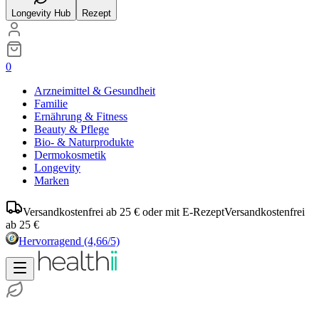
Longevity Hub
Rezept
0
Arzneimittel & Gesundheit
Familie
Ernährung & Fitness
Beauty & Pflege
Bio- & Naturprodukte
Dermokosmetik
Longevity
Marken
Versandkostenfrei ab 25 € oder mit E-Rezept
Versandkostenfrei
ab 25 €
Hervorragend
(4,66/5)