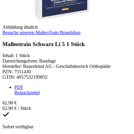
Abbildung ähnlich
Besuche unseren MalleoTrain Brandshop
Malleotrain Schwarz Li 5 1 Stück
Inhalt
:
1 Stück
Darreichungsform
:
Bandage
Hersteller
:
Bauerfeind AG - Geschäftsbereich Orthopädie
PZN
:
7551430
GTIN
:
4057532199852
PDF
Beipackzettel
62,90 €
62,90 € / Stück
Sofort verfügbar