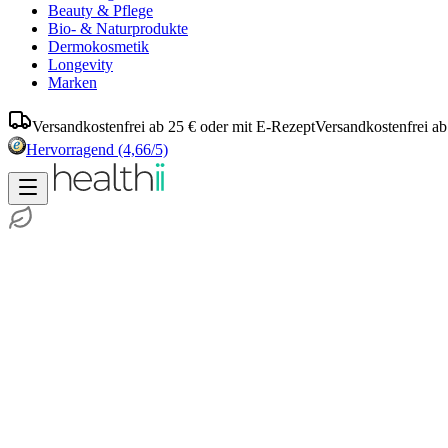
Beauty & Pflege
Bio- & Naturprodukte
Dermokosmetik
Longevity
Marken
Versandkostenfrei ab 25 € oder mit E-Rezept
Versandkostenfrei ab
Hervorragend
(4,66/5)