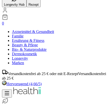
Longevity Hub
Rezept
0
Arzneimittel & Gesundheit
Familie
Ernährung & Fitness
Beauty & Pflege
Bio- & Naturprodukte
Dermokosmetik
Longevity
Marken
Versandkostenfrei ab 25 € oder mit E-Rezept
Versandkostenfrei
ab 25 €
Hervorragend
(4,66/5)