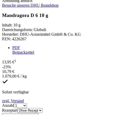
Abbildung ähnlich
Besuche unseren DHU Brandshop
Mandragora D 6 10 g
Inhalt
:
10 g
Darreichungsform
:
Globuli
Hersteller
:
DHU-Arzneimittel GmbH & Co. KG
PZN
:
4226267
PDF
Beipackzettel
1
13,95 €
-23%
10,79 €
1.079,00 € / kg
Sofort verfügbar
zzgl. Versand
Anzahl
Rezeptart