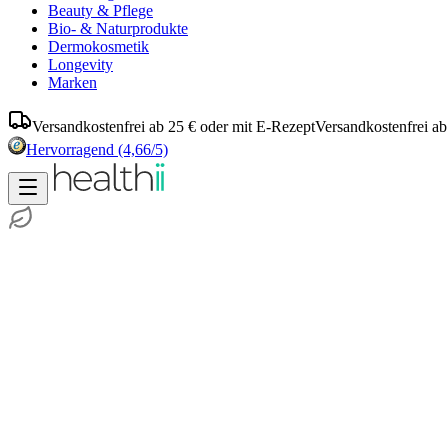
Beauty & Pflege
Bio- & Naturprodukte
Dermokosmetik
Longevity
Marken
Versandkostenfrei ab 25 € oder mit E-Rezept
Versandkostenfrei ab
Hervorragend
(4,66/5)