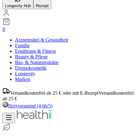
Longevity Hub
Rezept
0
Arzneimittel & Gesundheit
Familie
Ernährung & Fitness
Beauty & Pflege
Bio- & Naturprodukte
Dermokosmetik
Longevity
Marken
Versandkostenfrei ab 25 € oder mit E-Rezept
Versandkostenfrei
ab 25 €
Hervorragend
(4,66/5)