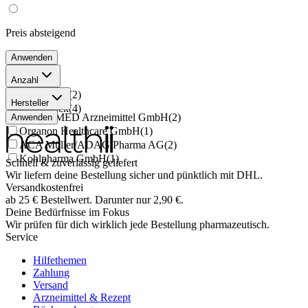
Preis
absteigend
Anwenden
Anzahl
3x21 Stück
(
2
)
Hersteller
6x21 Stück
(
4
)
EMRA-MED Arzneimittel GmbH
(
2
)
Anwenden
Organon Healthcare GmbH
(
1
)
ACA Müller/ADAG Pharma AG
(
2
)
Kohlpharma GmbH
(
1
)
Schnell & zuverlässig geliefert
Wir liefern deine Bestellung sicher und
pünktlich
mit
DHL
.
Versandkostenfrei
ab
25
€
Bestellwert. Darunter nur
2,90
€
.
Deine Bedürfnisse im Fokus
Wir prüfen für dich wirklich
jede
Bestellung pharmazeutisch.
Service
Hilfethemen
Zahlung
Versand
Arzneimittel & Rezept