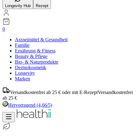
Longevity Hub
Rezept
0
Arzneimittel & Gesundheit
Familie
Ernährung & Fitness
Beauty & Pflege
Bio- & Naturprodukte
Dermokosmetik
Longevity
Marken
Versandkostenfrei ab 25 € oder mit E-Rezept
Versandkostenfrei
ab 25 €
Hervorragend
(4,66/5)