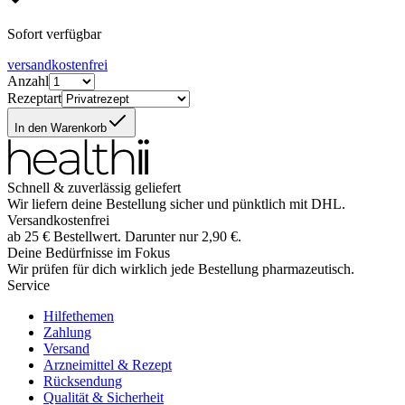
Sofort verfügbar
versandkostenfrei
Anzahl
Rezeptart
In den Warenkorb
Schnell & zuverlässig geliefert
Wir liefern deine Bestellung sicher und
pünktlich
mit
DHL
.
Versandkostenfrei
ab
25
€
Bestellwert. Darunter nur
2,90
€
.
Deine Bedürfnisse im Fokus
Wir prüfen für dich wirklich
jede
Bestellung pharmazeutisch.
Service
Hilfethemen
Zahlung
Versand
Arzneimittel & Rezept
Rücksendung
Qualität & Sicherheit