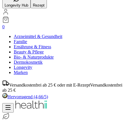
Longevity Hub
Rezept
0
Arzneimittel & Gesundheit
Familie
Ernährung & Fitness
Beauty & Pflege
Bio- & Naturprodukte
Dermokosmetik
Longevity
Marken
Versandkostenfrei ab 25 € oder mit E-Rezept
Versandkostenfrei
ab 25 €
Hervorragend
(4,66/5)