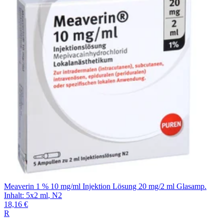
Filterung
Meaverin 1 % 10 mg/ml Injektion Lösung 20 mg/2 ml Glasamp.
Inhalt
:
5x2 ml
,
N2
18,16 €
R