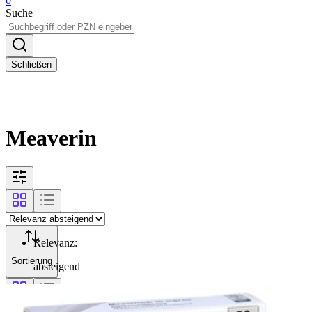
0
Suche
Schließen
Meaverin
Relevanz
:
Sortierung
absteigend