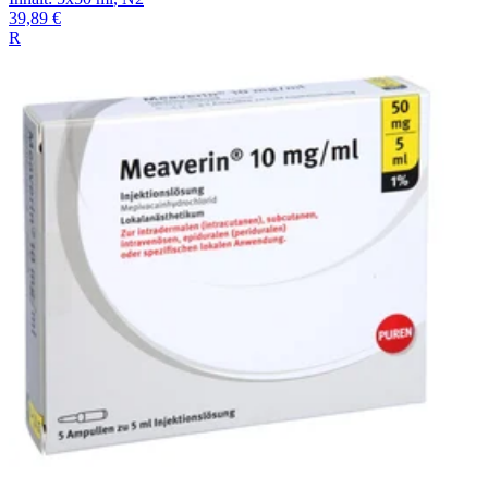
39,89 €
R