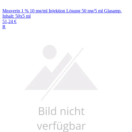
Meaverin 1 % 10 mg/ml Injektion Lösung 50 mg/5 ml Glasamp.
Inhalt
:
50x5 ml
51,24 €
R