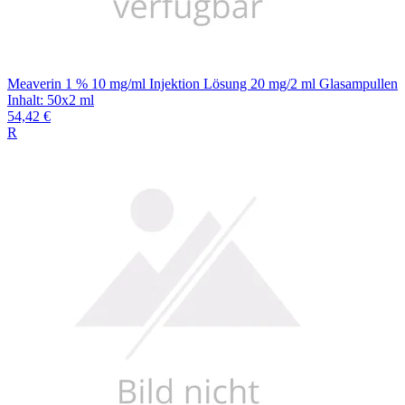
Meaverin 1 % 10 mg/ml Injektion Lösung 20 mg/2 ml Glasampullen
Inhalt
:
50x2 ml
54,42 €
R