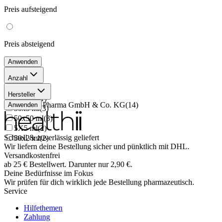
Preis
aufsteigend
Preis
absteigend
Anwenden
Anzahl
5x50 ml
(
3
)
Hersteller
5X2 ml
(
1
)
PUREN Pharma GmbH & Co. KG
(
14
)
Anwenden
50x5 ml
(
3
)
50x50 ml
(
3
)
5X5 ml
(
2
)
Schnell & zuverlässig geliefert
50x2 ml
(
2
)
Wir liefern deine Bestellung sicher und
pünktlich
mit
DHL
.
Versandkostenfrei
ab
25
€
Bestellwert. Darunter nur
2,90
€
.
Deine Bedürfnisse im Fokus
Wir prüfen für dich wirklich
jede
Bestellung pharmazeutisch.
Service
Hilfethemen
Zahlung