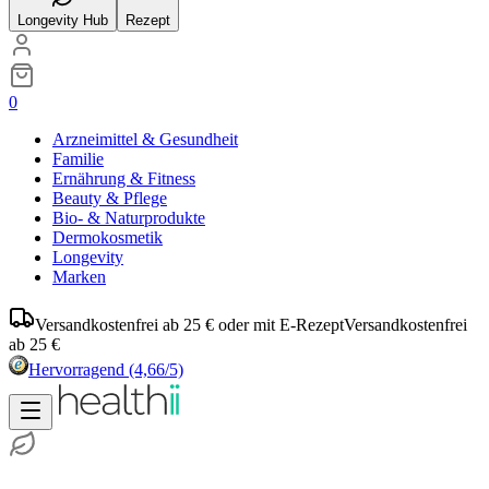
Longevity Hub
Rezept
0
Arzneimittel & Gesundheit
Familie
Ernährung & Fitness
Beauty & Pflege
Bio- & Naturprodukte
Dermokosmetik
Longevity
Marken
Versandkostenfrei ab 25 € oder mit E-Rezept
Versandkostenfrei
ab 25 €
Hervorragend
(4,66/5)