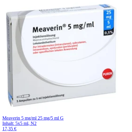
Meaverin 5 mg/ml 25 mg/5 ml G
Inhalt
:
5x5 ml
,
N2
17,35 €