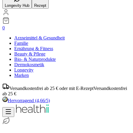
Longevity Hub
Rezept
0
Arzneimittel & Gesundheit
Familie
Ernährung & Fitness
Beauty & Pflege
Bio- & Naturprodukte
Dermokosmetik
Longevity
Marken
Versandkostenfrei ab 25 € oder mit E-Rezept
Versandkostenfrei
ab 25 €
Hervorragend
(4,66/5)