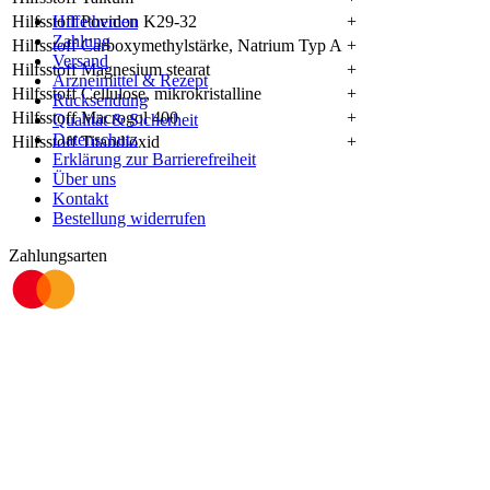
Hilfsstoff Povidon K29-32
Hilfethemen
+
Zahlung
Hilfsstoff Carboxymethylstärke, Natrium Typ A
+
Versand
Hilfsstoff Magnesium stearat
+
Arzneimittel & Rezept
Hilfsstoff Cellulose, mikrokristalline
+
Rücksendung
Hilfsstoff Macrogol 400
+
Qualität & Sicherheit
Datenschutz
Hilfsstoff Titandioxid
+
Erklärung zur Barrierefreiheit
Über uns
Kontakt
Bestellung widerrufen
Zahlungsarten