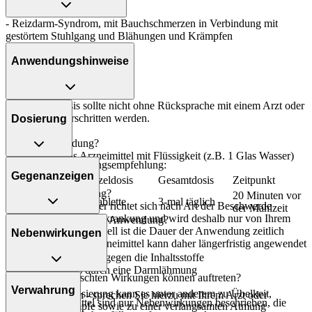
- Reizdarm-Syndrom, mit Bauchschmerzen in Verbindung mit
gestörtem Stuhlgang und Blähungen und Krämpfen
Anwendungshinweise
Die Gesamtdosis sollte nicht ohne Rücksprache mit einem Arzt oder
Apotheker überschritten werden.
Dosierung
Art der Anwendung?
Nehmen Sie das Arzneimittel mit Flüssigkeit (z.B. 1 Glas Wasser)
Allgemeine Dosierungsempfehlung:
ein.
Gegenanzeigen
Personenkreis
Einzeldosis
Gesamtdosis
Zeitpunkt
Dauer der Anwendung?
20 Minuten vor
Erwachsene
1 Tablette
3-mal täglich
Die Anwendungsdauer richtet sich nach Art der Beschwerde
der Mahlzeit
und/oder Dauer der Erkrankung und wird deshalb nur von Ihrem
Was spricht gegen eine Anwendung?
Arzt bestimmt. Prinzipiell ist die Dauer der Anwendung zeitlich
Nebenwirkungen
nicht begrenzt, das Arzneimittel kann daher längerfristig angewendet
Immer:
werden.
- Überempfindlichkeit gegen die Inhaltsstoffe
- Darmverschluss durch eine Darmlähmung
Welche unerwünschten Wirkungen können auftreten?
Überdosierung?
Verwahrung
Bei einer Überdosierung kann es unter anderem zu Übelkeit,
Unter Umständen - sprechen Sie hierzu mit Ihrem Arzt oder
Für das Arzneimittel sind nur Nebenwirkungen beschrieben, die
Erbrechen, Krämpfe sowie zu einer verlangsamten Atmung
Apotheker: