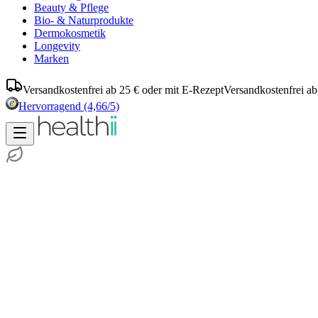
Beauty & Pflege
Bio- & Naturprodukte
Dermokosmetik
Longevity
Marken
Versandkostenfrei ab 25 € oder mit E-Rezept
Versandkostenfrei ab
Hervorragend
(4,66/5)