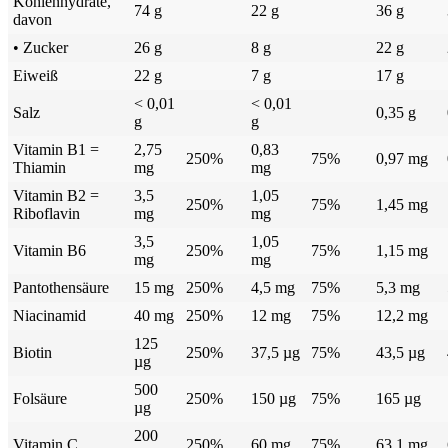
Kohlenhydrate,
74 g
22 g
36 g
davon
• Zucker
26 g
8 g
22 g
Eiweiß
22 g
7 g
17 g
< 0,01
< 0,01
Salz
0,35 g
g
g
Vitamin B1 =
2,75
0,83
250%
75%
0,97 mg
Thiamin
mg
mg
Vitamin B2 =
3,5
1,05
250%
75%
1,45 mg
Riboflavin
mg
mg
3,5
1,05
Vitamin B6
250%
75%
1,15 mg
mg
mg
Pantothensäure
15 mg
250%
4,5 mg
75%
5,3 mg
Niacinamid
40 mg
250%
12 mg
75%
12,2 mg
125
Biotin
250%
37,5 µg
75%
43,5 µg
µg
500
Folsäure
250%
150 µg
75%
165 µg
µg
200
Vitamin C
250%
60 mg
75%
63,1 mg