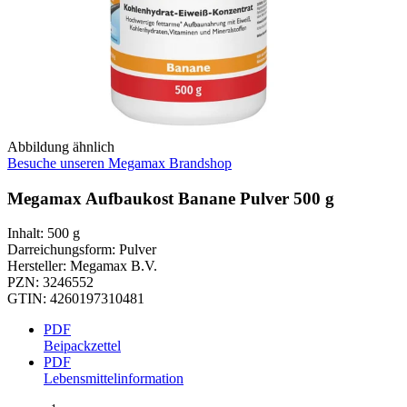
Abbildung ähnlich
Besuche unseren Megamax Brandshop
Megamax Aufbaukost Banane Pulver 500 g
Inhalt
:
500 g
Darreichungsform
:
Pulver
Hersteller
:
Megamax B.V.
PZN
:
3246552
GTIN
:
4260197310481
PDF
Beipackzettel
PDF
Lebensmittelinformation