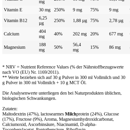
mg
Vitamin E
30 mg
250%
9 mg
75%
9 mg
6,25
Vitamin B12
250%
1,88 µg
75%
2,78 µg
µg
404
Calcium
40%
202 mg
20%
677 mg
mg
188
56,4
Magnesium
50%
15%
86 mg
mg
mg
* NRV = Nutrient Reference Values (% der Nährstoffbezugswerte
nach VO (EU) Nr. 1169/2011).
** Werte beziehen sich auf 30 g Pulver in 300 ml Vollmilch und 30
g Pulver in 300 ml Vollmilch + 10 g MCT Öl.
Die Analysenwerte unterliegen den bei Naturprodukten üblichen,
biologischen Schwankungen.
Zutaten:
Maltodextrin (47%), lactosearmes
Milch
protein (24%), Glucose
(17%), Fructose (9%), Aroma, Magnesiumhydroxidcarbonat,
Calciumoxid, Ascorbinsäure, Niacinamid, D-alpha-
Tocopherylacetat, Pantothensäure, Riboflavin,