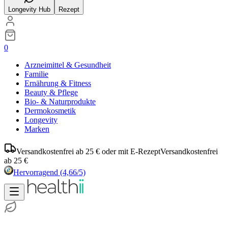
Longevity Hub
Rezept
0
Arzneimittel & Gesundheit
Familie
Ernährung & Fitness
Beauty & Pflege
Bio- & Naturprodukte
Dermokosmetik
Longevity
Marken
Versandkostenfrei ab 25 € oder mit E-Rezept
Versandkostenfrei
ab 25 €
Hervorragend
(4,66/5)