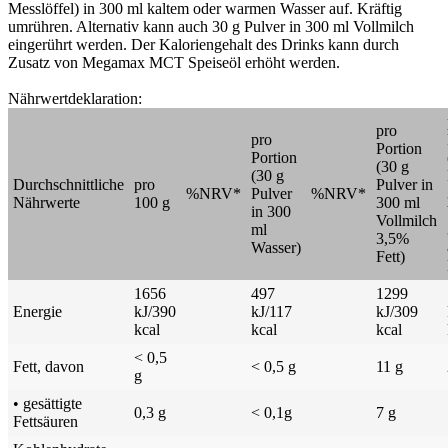
Messlöffel) in 300 ml kaltem oder warmen Wasser auf. Kräftig
umrühren. Alternativ kann auch 30 g Pulver in 300 ml Vollmilch
eingerührt werden. Der Kaloriengehalt des Drinks kann durch
Zusatz von Megamax MCT Speiseöl erhöht werden.
Nährwertdeklaration:
pro
pro
Portion
Portion
(30 g
(30 g
Durchschnittliche
pro
Pulver in
%NRV*
Pulver
%NRV*
Nährwerte
100 g
300 ml
in 300
Vollmilch
ml
3,5%
Wasser)
Fett)
1656
497
1299
Energie
kJ/390
kJ/117
kJ/309
kcal
kcal
kcal
< 0,5
Fett, davon
< 0,5 g
11 g
g
• gesättigte
0,3 g
< 0,1g
7 g
Fettsäuren