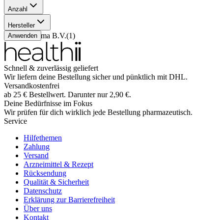
Anzahl
1 Stück
(
1
)
Hersteller
VISUfarma B.V.
(
1
)
Anwenden
Schnell & zuverlässig geliefert
Wir liefern deine Bestellung sicher und
pünktlich
mit
DHL
.
Versandkostenfrei
ab
25
€
Bestellwert. Darunter nur
2,90
€
.
Deine Bedürfnisse im Fokus
Wir prüfen für dich wirklich
jede
Bestellung pharmazeutisch.
Service
Hilfethemen
Zahlung
Versand
Arzneimittel & Rezept
Rücksendung
Qualität & Sicherheit
Datenschutz
Erklärung zur Barrierefreiheit
Über uns
Kontakt