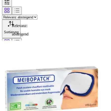
Relevanz
:
Sortierung
absteigend
Filterung