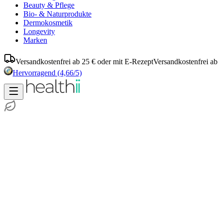
Beauty & Pflege
Bio- & Naturprodukte
Dermokosmetik
Longevity
Marken
Versandkostenfrei ab 25 € oder mit E-Rezept
Versandkostenfrei ab
Hervorragend
(4,66/5)