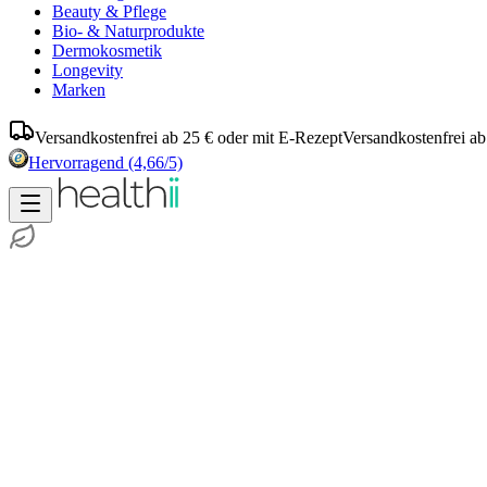
Beauty & Pflege
Bio- & Naturprodukte
Dermokosmetik
Longevity
Marken
Versandkostenfrei ab 25 € oder mit E-Rezept
Versandkostenfrei ab
Hervorragend
(4,66/5)