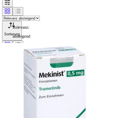
Relevanz
:
Sortierung
absteigend
Filterung