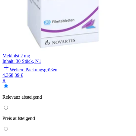
Mekinist 2 mg
Inhalt
:
30 Stück
,
N1
Weitere Packungsgrößen
4.368,39 €
R
Relevanz
absteigend
Preis
aufsteigend