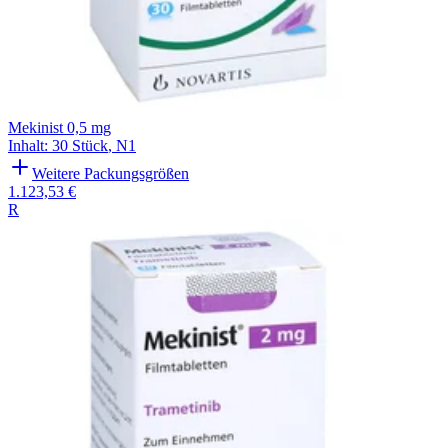
Mekinist 0,5 mg
Inhalt
:
30 Stück
,
N1
Weitere Packungsgrößen
1.123,53 €
R