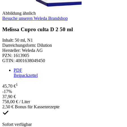
Abbildung ähnlich
Besuche unseren Weleda Brandshop
Melissa Cupro culta D 2 50 ml
Inhalt
:
50 ml
,
N1
Darreichungsform
:
Dilution
Hersteller
:
Weleda AG
PZN
:
1613905
GTIN
:
4001638049450
PDF
Beipackzettel
1
45,70 €
-17%
37,90 €
758,00 € / Liter
2,50 € Bonus für Kassenrezepte
Sofort verfügbar