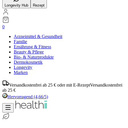
Longevity Hub
Rezept
0
Arzneimittel & Gesundheit
Familie
Ernährung & Fitness
Beauty & Pflege
Bio- & Naturprodukte
Dermokosmetik
Longevity
Marken
Versandkostenfrei ab 25 € oder mit E-Rezept
Versandkostenfrei
ab 25 €
Hervorragend
(4,66/5)