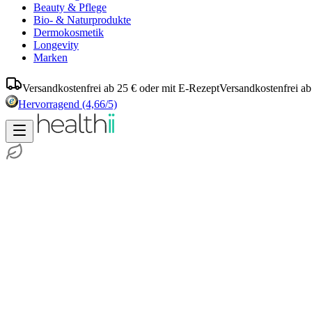
Beauty & Pflege
Bio- & Naturprodukte
Dermokosmetik
Longevity
Marken
Versandkostenfrei ab 25 € oder mit E-Rezept
Versandkostenfrei ab
Hervorragend
(4,66/5)