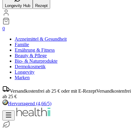
Longevity Hub
Rezept
0
Arzneimittel & Gesundheit
Familie
Ernährung & Fitness
Beauty & Pflege
Bio- & Naturprodukte
Dermokosmetik
Longevity
Marken
Versandkostenfrei ab 25 € oder mit E-Rezept
Versandkostenfrei
ab 25 €
Hervorragend
(4,66/5)