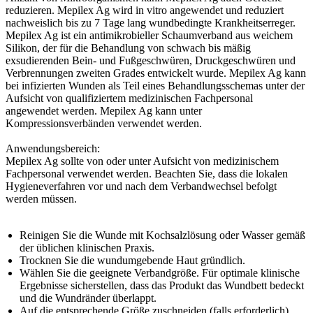
reduzieren. Mepilex Ag wird in vitro angewendet und reduziert
nachweislich bis zu 7 Tage lang wundbedingte Krankheitserreger.
Mepilex Ag ist ein antimikrobieller Schaumverband aus weichem
Silikon, der für die Behandlung von schwach bis mäßig
exsudierenden Bein- und Fußgeschwüren, Druckgeschwüren und
Verbrennungen zweiten Grades entwickelt wurde. Mepilex Ag kann
bei infizierten Wunden als Teil eines Behandlungsschemas unter der
Aufsicht von qualifiziertem medizinischen Fachpersonal
angewendet werden. Mepilex Ag kann unter
Kompressionsverbänden verwendet werden.
Anwendungsbereich:
Mepilex Ag sollte von oder unter Aufsicht von medizinischem
Fachpersonal verwendet werden. Beachten Sie, dass die lokalen
Hygieneverfahren vor und nach dem Verbandwechsel befolgt
werden müssen.
Reinigen Sie die Wunde mit Kochsalzlösung oder Wasser gemäß
der üblichen klinischen Praxis.
Trocknen Sie die wundumgebende Haut gründlich.
Wählen Sie die geeignete Verbandgröße. Für optimale klinische
Ergebnisse sicherstellen, dass das Produkt das Wundbett bedeckt
und die Wundränder überlappt.
Auf die entsprechende Größe zuschneiden (falls erforderlich).