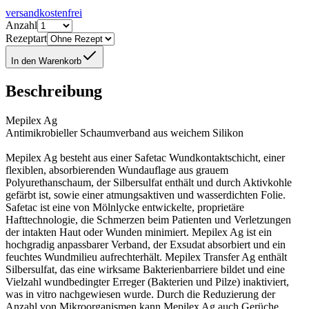
versandkostenfrei
Anzahl
Rezeptart
In den Warenkorb
Beschreibung
Mepilex Ag
Antimikrobieller Schaumverband aus weichem Silikon
Mepilex Ag besteht aus einer Safetac Wundkontaktschicht, einer
flexiblen, absorbierenden Wundauflage aus grauem
Polyurethanschaum, der Silbersulfat enthält und durch Aktivkohle
gefärbt ist, sowie einer atmungsaktiven und wasserdichten Folie.
Safetac ist eine von Mölnlycke entwickelte, proprietäre
Hafttechnologie, die Schmerzen beim Patienten und Verletzungen
der intakten Haut oder Wunden minimiert. Mepilex Ag ist ein
hochgradig anpassbarer Verband, der Exsudat absorbiert und ein
feuchtes Wundmilieu aufrechterhält. Mepilex Transfer Ag enthält
Silbersulfat, das eine wirksame Bakterienbarriere bildet und eine
Vielzahl wundbedingter Erreger (Bakterien und Pilze) inaktiviert,
was in vitro nachgewiesen wurde. Durch die Reduzierung der
Anzahl von Mikroorganismen kann Mepilex Ag auch Gerüche