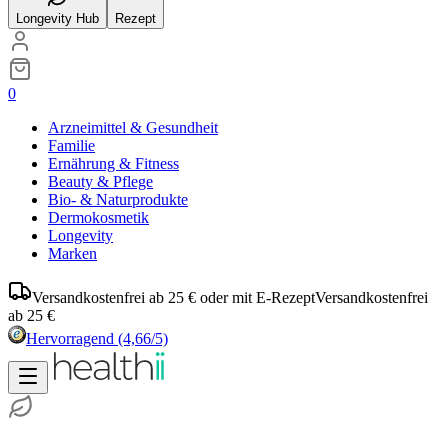
Longevity Hub
Rezept
0
Arzneimittel & Gesundheit
Familie
Ernährung & Fitness
Beauty & Pflege
Bio- & Naturprodukte
Dermokosmetik
Longevity
Marken
Versandkostenfrei ab 25 € oder mit E-Rezept
Versandkostenfrei
ab 25 €
Hervorragend
(4,66/5)