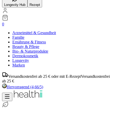
Longevity Hub
Rezept
0
Arzneimittel & Gesundheit
Familie
Ernährung & Fitness
Beauty & Pflege
Bio- & Naturprodukte
Dermokosmetik
Longevity
Marken
Versandkostenfrei ab 25 € oder mit E-Rezept
Versandkostenfrei
ab 25 €
Hervorragend
(4,66/5)