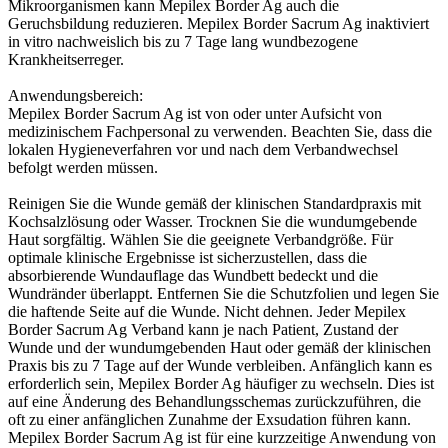
Mikroorganismen kann Mepilex Border Ag auch die
Geruchsbildung reduzieren. Mepilex Border Sacrum Ag inaktiviert
in vitro nachweislich bis zu 7 Tage lang wundbezogene
Krankheitserreger.
Anwendungsbereich:
Mepilex Border Sacrum Ag ist von oder unter Aufsicht von
medizinischem Fachpersonal zu verwenden. Beachten Sie, dass die
lokalen Hygieneverfahren vor und nach dem Verbandwechsel
befolgt werden müssen.
Reinigen Sie die Wunde gemäß der klinischen Standardpraxis mit
Kochsalzlösung oder Wasser. Trocknen Sie die wundumgebende
Haut sorgfältig. Wählen Sie die geeignete Verbandgröße. Für
optimale klinische Ergebnisse ist sicherzustellen, dass die
absorbierende Wundauflage das Wundbett bedeckt und die
Wundränder überlappt. Entfernen Sie die Schutzfolien und legen Sie
die haftende Seite auf die Wunde. Nicht dehnen. Jeder Mepilex
Border Sacrum Ag Verband kann je nach Patient, Zustand der
Wunde und der wundumgebenden Haut oder gemäß der klinischen
Praxis bis zu 7 Tage auf der Wunde verbleiben. Anfänglich kann es
erforderlich sein, Mepilex Border Ag häufiger zu wechseln. Dies ist
auf eine Änderung des Behandlungsschemas zurückzuführen, die
oft zu einer anfänglichen Zunahme der Exsudation führen kann.
Mepilex Border Sacrum Ag ist für eine kurzzeitige Anwendung von