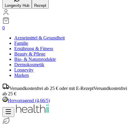
Longevity Hub
Rezept
0
Arzneimittel & Gesundheit
Familie
Ernährung & Fitness
Beauty & Pflege
Bio- & Naturprodukte
Dermokosmetik
Longevity
Marken
Versandkostenfrei ab 25 € oder mit E-Rezept
Versandkostenfrei
ab 25 €
Hervorragend
(4,66/5)