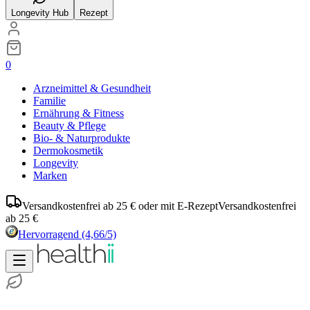
Longevity Hub
Rezept
0
Arzneimittel & Gesundheit
Familie
Ernährung & Fitness
Beauty & Pflege
Bio- & Naturprodukte
Dermokosmetik
Longevity
Marken
Versandkostenfrei ab 25 € oder mit E-Rezept
Versandkostenfrei
ab 25 €
Hervorragend
(4,66/5)