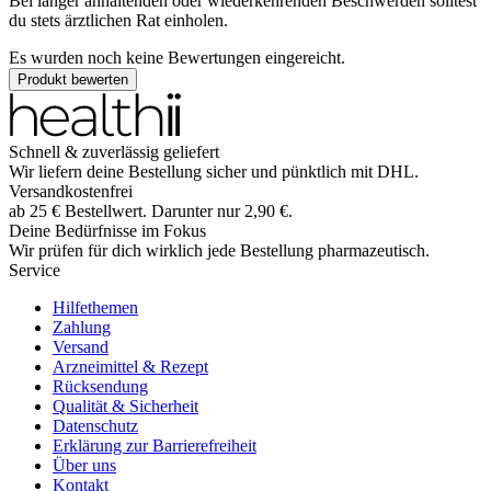
Bei länger anhaltenden oder wiederkehrenden Beschwerden solltest
du stets ärztlichen Rat einholen.
Es wurden noch keine Bewertungen eingereicht.
Produkt bewerten
Schnell & zuverlässig geliefert
Wir liefern deine Bestellung sicher und
pünktlich
mit
DHL
.
Versandkostenfrei
ab
25
€
Bestellwert. Darunter nur
2,90
€
.
Deine Bedürfnisse im Fokus
Wir prüfen für dich wirklich
jede
Bestellung pharmazeutisch.
Service
Hilfethemen
Zahlung
Versand
Arzneimittel & Rezept
Rücksendung
Qualität & Sicherheit
Datenschutz
Erklärung zur Barrierefreiheit
Über uns
Kontakt