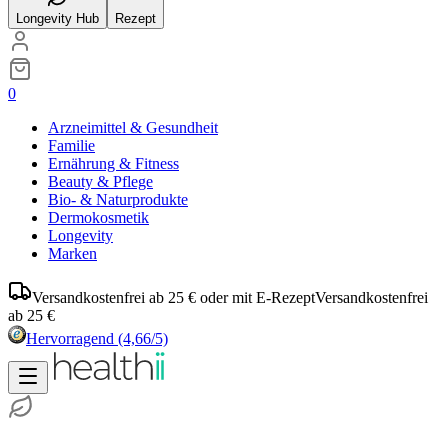
Longevity Hub
Rezept
0
Arzneimittel & Gesundheit
Familie
Ernährung & Fitness
Beauty & Pflege
Bio- & Naturprodukte
Dermokosmetik
Longevity
Marken
Versandkostenfrei ab 25 € oder mit E-Rezept
Versandkostenfrei
ab 25 €
Hervorragend
(4,66/5)