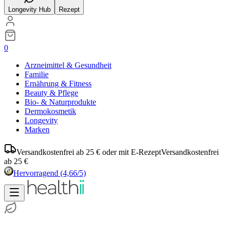
Longevity Hub
Rezept
0
Arzneimittel & Gesundheit
Familie
Ernährung & Fitness
Beauty & Pflege
Bio- & Naturprodukte
Dermokosmetik
Longevity
Marken
Versandkostenfrei ab 25 € oder mit E-Rezept
Versandkostenfrei
ab 25 €
Hervorragend
(4,66/5)