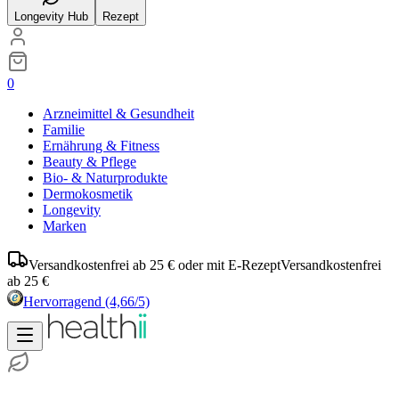
Longevity Hub
Rezept
0
Arzneimittel & Gesundheit
Familie
Ernährung & Fitness
Beauty & Pflege
Bio- & Naturprodukte
Dermokosmetik
Longevity
Marken
Versandkostenfrei ab 25 € oder mit E-Rezept
Versandkostenfrei
ab 25 €
Hervorragend
(4,66/5)